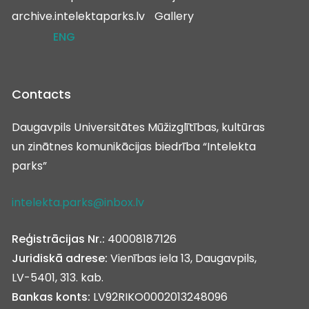
archive.intelektaparks.lv
Gallery
ENG
Contacts
Daugavpils Universitātes Mūžizglītības, kultūras
un zinātnes komunikācijas biedrība “Intelekta
parks”
intelekta.parks@inbox.lv
Reģistrācijas Nr.:
40008187126
Juridiskā adrese:
Vienības iela 13, Daugavpils,
LV-5401, 313. kab.
Bankas konts:
LV92RIKO0002013248096