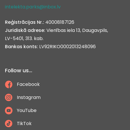
intelekta.parks@inbox.lv
Reģistrācijas Nr.:
40008187126
Juridiskā adrese:
Vienības iela 13, Daugavpils,
LV-5401, 313. kab.
Bankas konts:
LV92RIKO0002013248096
Follow us...
Facebook
Instagram
YouTube
TikTok