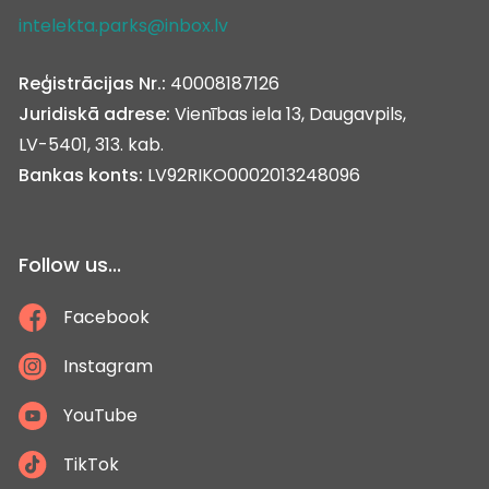
intelekta.parks@inbox.lv
Reģistrācijas Nr.:
40008187126
Juridiskā adrese:
Vienības iela 13, Daugavpils,
LV-5401, 313. kab.
Bankas konts:
LV92RIKO0002013248096
Follow us...
Facebook
Instagram
YouTube
TikTok