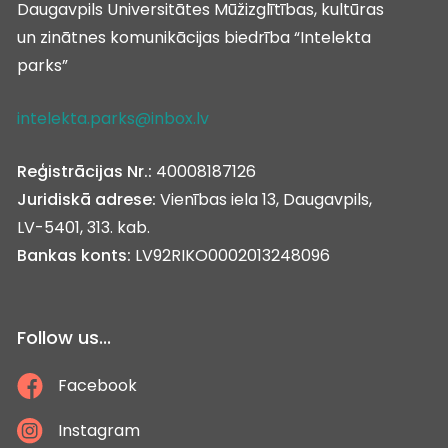
Daugavpils Universitātes Mūžizglītības, kultūras
un zinātnes komunikācijas biedrība “Intelekta
parks”
intelekta.parks@inbox.lv
Reģistrācijas Nr.:
40008187126
Juridiskā adrese:
Vienības iela 13, Daugavpils,
LV-5401, 313. kab.
Bankas konts:
LV92RIKO0002013248096
Follow us...
Facebook
Instagram