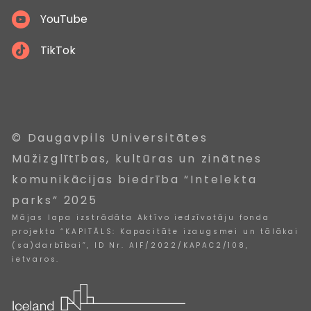
YouTube
TikTok
© Daugavpils Universitātes
Mūžizglītības, kultūras un zinātnes
komunikācijas biedrība “Intelekta
parks” 2025
Mājas lapa izstrādāta Aktīvo iedzīvotāju fonda
projekta “KAPITĀLS: Kapacitāte izaugsmei un tālākai
(sa)darbībai”, ID Nr. AIF/2022/KAPAC2/108,
ietvaros.