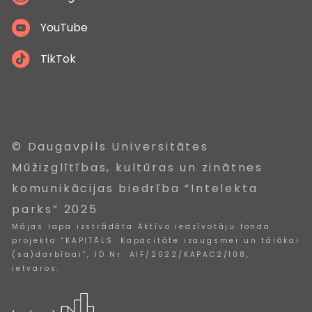
YouTube
TikTok
© Daugavpils Universitātes
Mūžizglītības, kultūras un zinātnes
komunikācijas biedrība “Intelekta
parks” 2025
Mājas lapa izstrādāta Aktīvo iedzīvotāju fonda
projekta “KAPITĀLS: Kapacitāte izaugsmei un tālākai
(sa)darbībai”, ID Nr. AIF/2022/KAPAC2/108,
ietvaros.