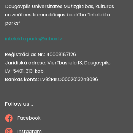
Daugavpils Universitātes Mūžizglītības, kultūras
un zinātnes komunikācijas biedrība “Intelekta
parks”
intelekta.parks@inbox.lv
Reģistrācijas Nr.:
40008187126
Juridiskā adrese:
Vienības iela 13, Daugavpils,
LV-5401, 313. kab.
Bankas konts:
LV92RIKO0002013248096
Follow us...
Facebook
Instagram