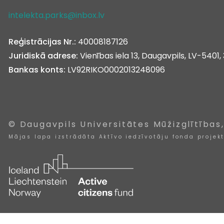
intelekta.parks@inbox.lv
Reģistrācijas Nr.:
40008187126
Juridiskā adrese:
Vienības iela 13, Daugavpils, LV-5401, 
Bankas konts:
LV92RIKO0002013248096
© Daugavpils Universitātes Mūžizglītības
Mājas lapa izstrādāta Aktīvo iedzīvotāju fonda projek