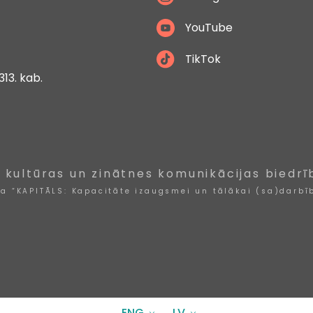
YouTube
TikTok
313. kab.
, kultūras un zinātnes komunikācijas biedrī
ta “KAPITĀLS: Kapacitāte izaugsmei un tālākai (sa)darbīb
ENG
LV