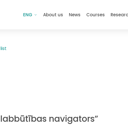
ENG
About us
News
Courses
Resear
list
 labbūtības navigators”